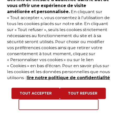
ENQUÊTE PUBLIQUE
vous offrir une expérience de visite
améliorée et personnalisée.
En cliquant sur
En route vers le label «
« Tout accepter », vous consentez à l'utilisation de
Ami des Aînés » : le Grand
tous les cookies placés sur notre site. En cliquant
Pic Saint-Loup donne la
sur « Tout refuser », seuls les cookies strictement
parole aux seniors
nécessaires au fonctionnement du site et à sa
sécurité seront utilisés. Pour choisir ou modifier
PUBLIÉ LE 30 JUIN 2026
vos préférences cookies ainsi que retirer votre
consentement à tout moment, cliquez sur
La Communauté de communes du Grand Pic Saint-
« Personnaliser vos cookies » ou sur le lien
Loup s’engage dans la démarche « Ami des Aînés », un
« Cookies » en bas d'écran. Pour en savoir plus sur
label soutenu […]
les cookies et les données personnelles que nous
utilisons :
lire notre politique de confidentialité
TOUTES LES ACTUALITÉS
AUTRES PAGES
TOUT ACCEPTER
TOUT REFUSER
PERSONNALISER VOS COOKIES