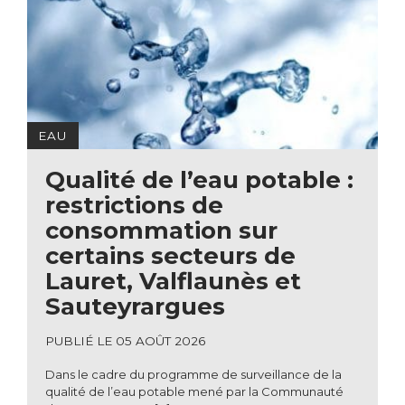
EAU
C
Qualité de l’eau potable :
restrictions de
consommation sur
P
certains secteurs de
E
Lauret, Valflaunès et
d
Sauteyrargues
d
e
PUBLIÉ LE 05 AOÛT 2026
Dans le cadre du programme de surveillance de la
qualité de l’eau potable mené par la Communauté