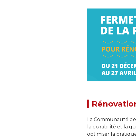
Grandir en Pic Saint-Loup
Cap sur l’Avent
Portail Famille
Formations
Rénovation
La Communauté de c
la durabilité et la q
optimiser la pratiqu