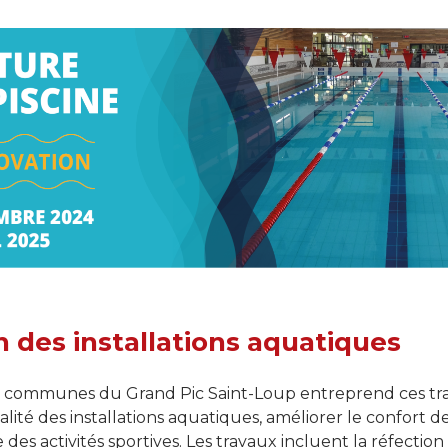
ure
Catalogue PAR≡COURS
Internet haut
Transport sorties scolaires
Infos logem
Urbanisme
 des installations aquatiques
ommunes du Grand Pic Saint-Loup entreprend ces tra
ualité des installations aquatiques, améliorer le confort d
e des activités sportives. Les travaux incluent la réfecti