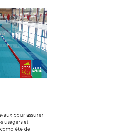
 débit
Associations soutenues
ent
Partenaires culturels
vaux pour assurer
es usagers et
on complète de