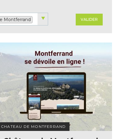
 débit
Associations soutenues
ent
Partenaires culturels
e Montferrand
VALIDER
CHATEAU DE MONTFERRAND