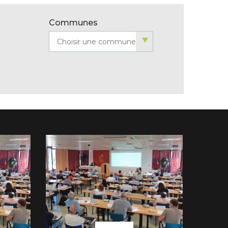
 débit
Associations soutenues
ent
Partenaires culturels
Communes