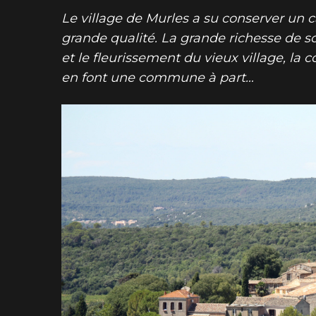
Grandir en Pic Saint-Loup
Cap sur l’Avent
Le village de Murles a su conserver un 
Portail Famille
grande qualité. La grande richesse de so
Formations
et le fleurissement du vieux village, la 
en font une commune à part…