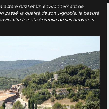
ure
Catalogue PAR≡COURS
Internet haut
caractère rural et un environnement de
Transport sorties scolaires
Infos logem
n passé, la qualité de son vignoble, la beauté
Urbanisme
convivialité à toute épreuve de ses habitants