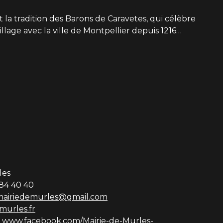
t la tradition des Barons de Caravetes, qui célèbre
lage avec la ville de Montpellier depuis 1216…
les
84 40 40
mairiedemurles@gmail.com
urles.fr
:
www.facebook.com/Mairie-de-Murles-