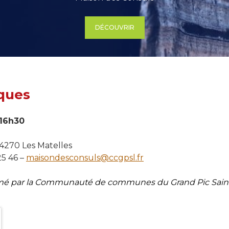
DÉCOUVRIR
iques
 16h30
l
4270 Les Matelles
25 46 –
maisondesconsuls@ccgpsl.fr
mé par la Communauté de communes du Grand Pic Sain