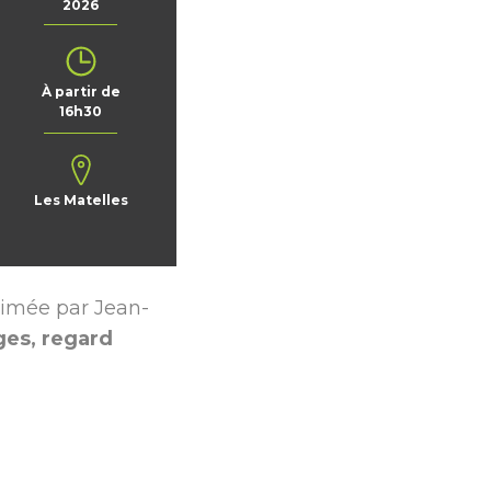
 débit
Associations soutenues
2026
ent
Partenaires culturels
À partir de
16h30
Les Matelles
imée par Jean-
ges, regard