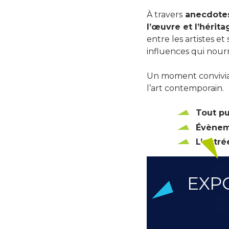
À travers
anecdotes,
l’œuvre et l’hérit
entre les artistes et
influences qui nourr
Un moment convivial
l’art contemporain.
Tout pu
Évènem
L’entré
EXP