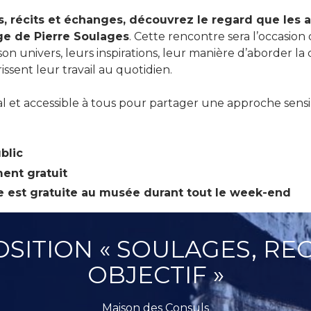
 récits et échanges, découvrez le regard que les ar
age de
Pierre Soulages
. Cette rencontre sera l’occasion 
 son univers, leurs inspirations, leur manière d’aborder la 
issent leur travail au quotidien.
 et accessible à tous pour partager une approche sensi
blic
ent gratuit
e est gratuite au musée durant tout le week-end
OSITION « SOULAGES, RE
OBJECTIF »
Maison des Consuls