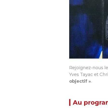
Grandir en Pic Saint-Loup
Cap sur l’Avent
Portail Famille
Formations
Rejoignez-nous le
Yves Tayac et Ch
objectif »
.
Au progr