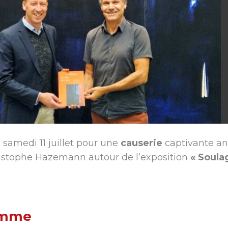
ure
Catalogue PAR≡COURS
Internet haut
Transport sorties scolaires
Infos logem
Urbanisme
 samedi 11 juillet pour une
causerie
captivante an
ristophe Hazemann autour de l’exposition
« Soula
amme